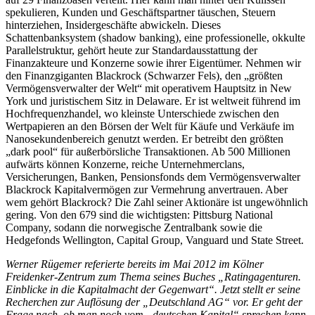
spekulieren, Kunden und Geschäftspartner täuschen, Steuern
hinterziehen, Insidergeschäfte abwickeln. Dieses
Schattenbanksystem (shadow banking), eine professionelle, okkulte
Parallelstruktur, gehört heute zur Standardausstattung der
Finanzakteure und Konzerne sowie ihrer Eigentümer. Nehmen wir
den Finanzgiganten Blackrock (Schwarzer Fels), den „größten
Vermögensverwalter der Welt“ mit operativem Hauptsitz in New
York und juristischem Sitz in Delaware. Er ist weltweit führend im
Hochfrequenzhandel, wo kleinste Unterschiede zwischen den
Wertpapieren an den Börsen der Welt für Käufe und Verkäufe im
Nanosekundenbereich genutzt werden. Er betreibt den größten
„dark pool“ für außerbörsliche Transaktionen. Ab 500 Millionen
aufwärts können Konzerne, reiche Unternehmerclans,
Versicherungen, Banken, Pensionsfonds dem Vermögensverwalter
Blackrock Kapitalvermögen zur Vermehrung anvertrauen. Aber
wem gehört Blackrock? Die Zahl seiner Aktionäre ist ungewöhnlich
gering. Von den 679 sind die wichtigsten: Pittsburg National
Company, sodann die norwegische Zentralbank sowie die
Hedgefonds Wellington, Capital Group, Vanguard und State Street.
Werner Rügemer referierte bereits im Mai 2012 im Kölner
Freidenker-Zentrum zum Thema seines Buches „Ratingagenturen.
Einblicke in die Kapitalmacht der Gegenwart“. Jetzt stellt er seine
Recherchen zur Auflösung der „Deutschland AG“ vor. Er geht der
Frage nach, ob man noch vom „deutschen Kapital“ sprechen kann,